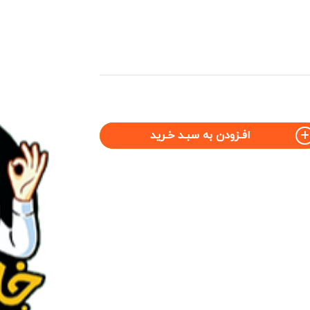
افـزودن به سبـد خـرید