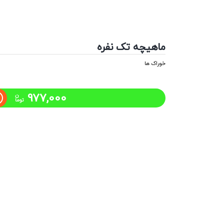
ماهیچه تک نفره
خوراک ها
977,000
ن
توما