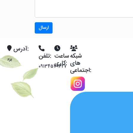
ارسال
آدرس:
شبکه
ساعت
تلفن:
یزد
های
کاری:
09134579427
اجتماعی:
رستوران:
۱۲ تا
۱۵:۳۰